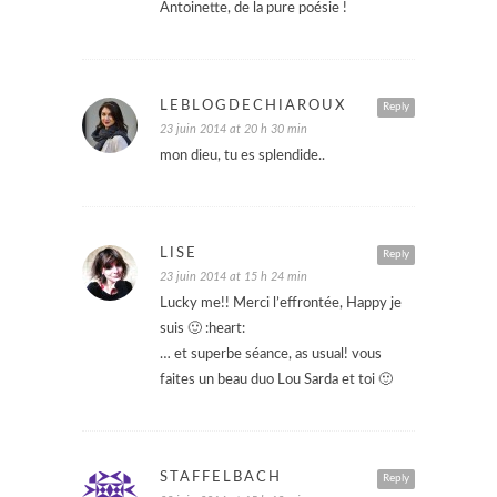
Antoinette, de la pure poésie !
LEBLOGDECHIAROUX
Reply
23 juin 2014 at 20 h 30 min
mon dieu, tu es splendide..
LISE
Reply
23 juin 2014 at 15 h 24 min
Lucky me!! Merci l’effrontée, Happy je
suis 🙂 :heart:
… et superbe séance, as usual! vous
faites un beau duo Lou Sarda et toi 🙂
STAFFELBACH
Reply