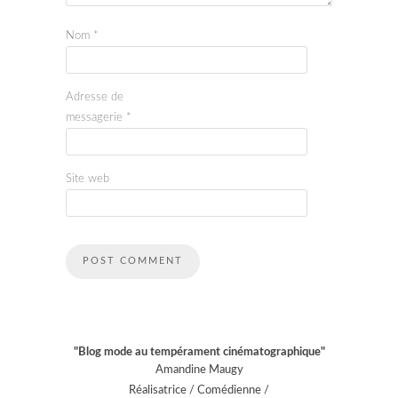
Nom
*
Adresse de
messagerie
*
Site web
"Blog mode au tempérament cinématographique"
Amandine Maugy
Réalisatrice / Comédienne /