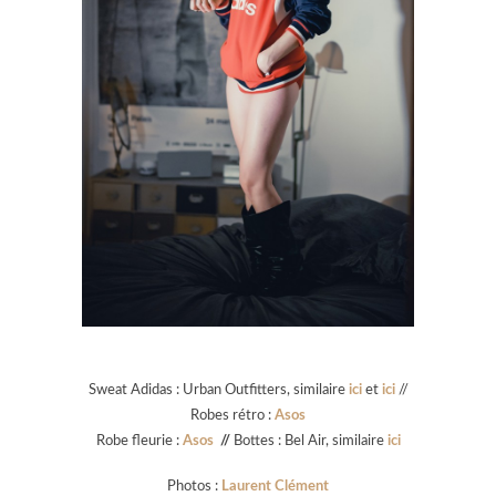
Sweat Adidas : Urban Outfitters, similaire
ici
et
ici
//
Robes rétro :
Asos
Robe fleurie :
Asos
//
Bottes : Bel Air, similaire
ici
Photos :
Laurent Clément