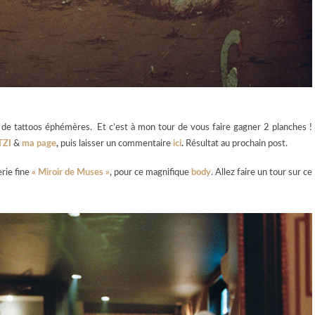
 de tattoos éphémères. Et c’est à mon tour de vous faire gagner 2 planches !
TZI
&
ma page
,
puis laisser un commentaire
ici
.
Résultat au prochain post.
erie fine
« Miroir de Muses »
, pour ce magnifique
body
. Allez faire un tour sur ce