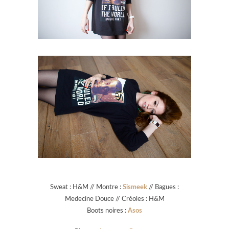
Sweat : H&M // Montre :
Sismeek
// Bagues :
Medecine Douce // Créoles : H&M
Boots noires :
Asos