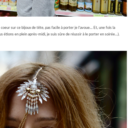
coeur sur ce bijoux de tête, pas facile à porter je l’avoue… Et, une fois la
s étions en plein après-midi, je suis sûre de réussir à le porter en soirée…).