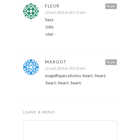
FLEUR
Reply
22 avril 2014 at 16 h 11 min
Sexy
Jolie
:star:
MARGOT
Reply
21 avril 2014 at 19 h 52 min
magnifiques photos :heart: :heart:
:heart: :heart: :heart:
LEAVE A REPLY