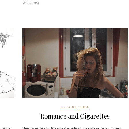
20 mai 2014
FRIENDS
LOOK
Romance and Cigarettes
hème du
Une série de photos que j’ai faites il y a déjà un an pour mon