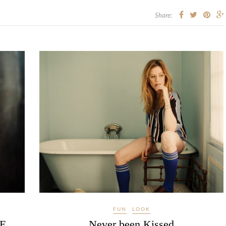
Share:
FUN
LOOK
IE
Never been Kissed